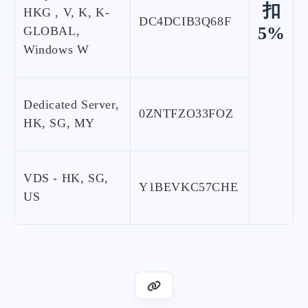
扣
HKG , V, K, K-
DC4DCIB3Q68F
5%
GLOBAL,
Windows W
Dedicated Server,
0ZNTFZO33FOZ
HK, SG, MY
VDS - HK, SG,
Y1BEVKC57CHE
US