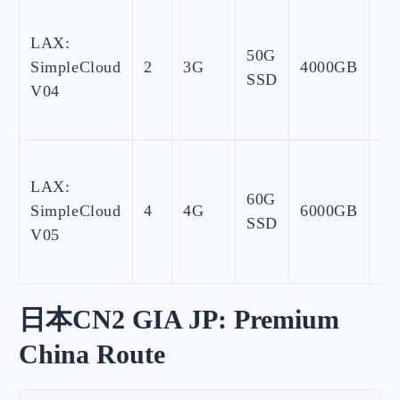
LAX:
50G
SimpleCloud
2
3G
4000GB
1G
SSD
V04
LAX:
60G
SimpleCloud
4
4G
6000GB
1G
SSD
V05
日本CN2 GIA JP: Premium
China Route