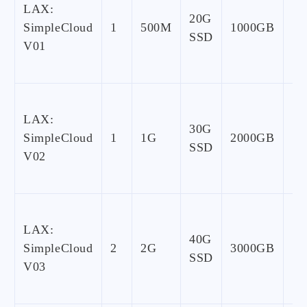
LAX:
20G
SimpleCloud
1
500M
1000GB
1G
SSD
V01
LAX:
30G
SimpleCloud
1
1G
2000GB
1G
SSD
V02
LAX:
40G
SimpleCloud
2
2G
3000GB
1G
SSD
V03