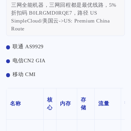
三网全能机器，三网回程都是最优线路，5%
折扣码 B0LRGMD0RQE7，路径 US
SimpleCloud/美国云->US: Premium China
Route
联通 AS9929
电信CN2 GIA
移动 CMI
核
存
名称
内存
流量
带
心
储