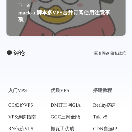
下一篇
mack-a 脚本多VPS合并订阅使用注意事
项
评论
匿名评论
隐私政策
入门VPS
优质VPS
搭建教程
CC低价VPS
DMIT三网GIA
Reality搭建
VPS选购指南
GGC三网全能
Tuic v5
RN低价VPS
搬瓦工优质
CDN自选IP