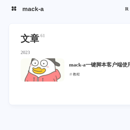
mack-a
R
防封快速搭建
Reality 自选域名
61
文章
分流中转教程
Tuic安装
2023
Hysteria2安装
注意事项
mack-a一键脚本客户端使
快速搭建
订阅使用
教程
异常处理
AS4837
CN2 GIA
软银
AS9929
CMI