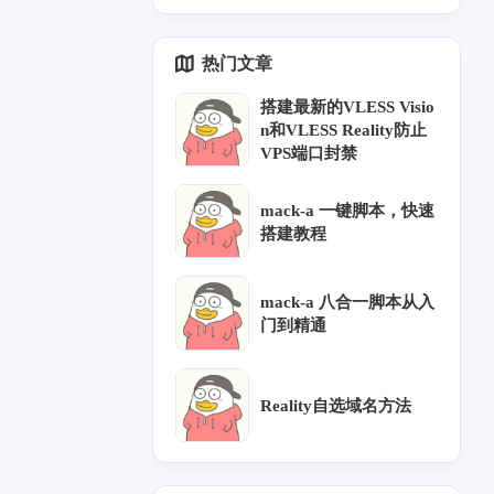
hubusercontent.com">ra
te chain's total length:" \
了，哎</p>
5
6
25
1
CN2 GIA
AS4837
教程
AS9929
w.githubusercontent.com
</p><p> | awk '{print
热门文章
</a> (<a target="_blank"
$5}' \</p><p> | head -1</
href="http://raw.githubus
p><p>```</p><p>但 <cod
搭建最新的VLESS Visio
ercontent.com">raw.gith
e>xray tls ping</code>
n和VLESS Reality防止
ubusercontent.com</a
会同时输出：</p><p>```
VPS端口封禁
>)... 185.199.109.133, 1
text</p><p>Pinging with
85.199.111.133, 185.19
out SNI</p><p>Pinging
9.108.133, ...</p><p>Co
with SNI</p><p>```</p><
mack-a 一键脚本，快速
nnecting to <a target="_b
p>实际 Reality 配置使用
搭建教程
lank" href="http://raw.git
的是带 SNI 的 <code>ser
hubusercontent.com">ra
verName</code>。因此
w.githubusercontent.com
某些域名会被误判为证
mack-a 八合一脚本从入
</a> (<a target="_blank"
书长度不足。</p><p>例
门到精通
href="http://raw.githubus
子：</p><p>```text</p><
ercontent.com">raw.gith
p><a target="_blank" hre
ubusercontent.com</a>)|
f="http://addons.mozilla.
Reality自选域名方法
185.199.109.133|:443...
org">addons.mozilla.org
connected.</p><p>就没
</a></p><p>without SNI:
五月 2026
十月 2025
有任何反映了，想问一
2843</p><p>with SNI: 4
2
1
篇
篇
下这是什么原因，谢谢
085</p><p>```</p><p>```