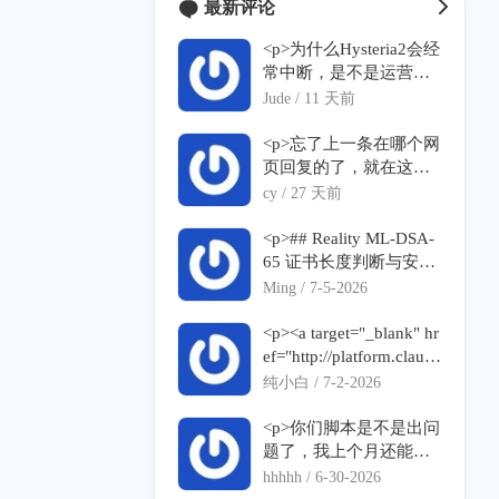
最新评论
<p>为什么Hysteria2会经
常中断，是不是运营商
针对了？</p>
Jude /
11 天前
<p>忘了上一条在哪个网
页回复的了，就在这个
网页重新留言一下，没
cy /
27 天前
有恶意刷屏，感谢谅解
</p><p>我在输入脚本之
<p>## Reality ML-DSA-
后，反馈</p><p>--2026-
65 证书长度判断与安装
07-10 01:24:10-- <a targ
失败问题反馈</p><p>##
Ming /
7-5-2026
et="_blank" href="https://
# 1. ML-DSA-65 证书长
raw.githubusercontent.co
度判断疑似误取 without
<p><a target="_blank" hr
m/mack-a/v2ray-agent/m
SNI 结果</p><p>脚本当
ef="http://platform.claud
aster/install.sh">https://ra
前逻辑疑似使用了第一
e.com">platform.claude.
纯小白 /
7-2-2026
w.githubusercontent.co
条证书链长度：</p><p>
com</a>克劳德有没有，
m/mack-a/v2ray-agent/m
```bash</p><p>xray tls pi
如何注册使用？</p>
<p>你们脚本是不是出问
aster/install.sh</a></p><p
ng "${realityServerNam
题了，我上个月还能
>Resolving <a target="_b
e}:${realityDomainPort}"
用，今天用无域名一键
hhhhh /
6-30-2026
lank" href="http://raw.git
\</p><p> | grep "Certifica
安装得到的vless 用不