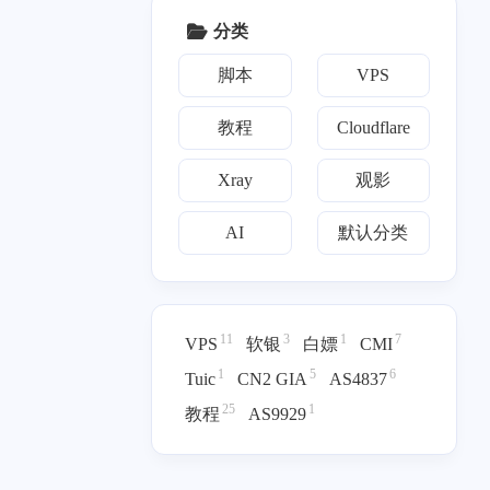
</p>
text</p><p><a target="_b
分类
lank" href="http://downlo
五月 2025
二月 2025
ad-installer.cdn.mozilla.n
1
1
篇
篇
脚本
VPS
et">download-installer.cd
n.mozilla.net</a></p><p>
without SNI: 2646</p><p
教程
Cloudflare
三月 2024
二月 2024
>with SNI: 4316</p><p>`
1
1
篇
篇
``</p><p>这两个域名的
Xray
观影
<code>with SNI</code>
结果均超过 3500，但脚
九月 2023
七月 2023
AI
默认分类
1
3
本仍提示：</p><p>```te
篇
篇
xt</p><p>目标域名支持
X25519MLKEM768，但
四月 2023
三月 2023
是证书的长度不足，忽
3
12
略ML-DSA-65。</p><p>
篇
篇
11
3
1
7
VPS
软银
白嫖
CMI
```</p><p>### 2. 安装失
1
5
6
Tuic
CN2 GIA
AS4837
败后 Xray 配置文件疑似
损坏</p><p>使用 <code
25
1
教程
AS9929
>one-piece.com</code>
作为 Reality 目标域名安
装时，脚本在生成 ML-