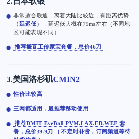
2.日本软银
非常适合联通，离着大陆比较近，有距离优势
（
延迟低
），延迟低大概在75ms左右（不同地
区可能表现不同）
推荐搬瓦工传家宝套餐，总价46刀
3.美国洛杉矶
CMIN2
性价比较高
三网都适用，最推荐移动使用
推荐DMIT EyeBall PVM.LAX.EB.WEE 套
餐，总价39.9刀
（
不定时补货，订阅频道等待