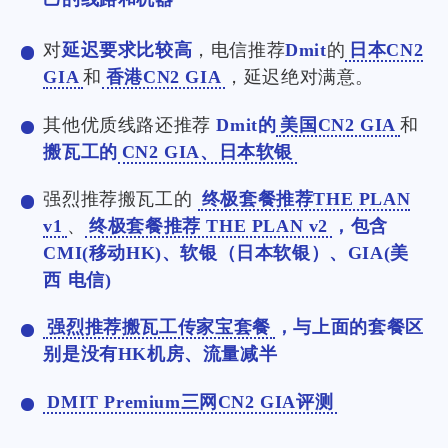
对
延迟要求比较高
，电信推荐
Dmit
的
日本CN2
GIA
和
香港CN2 GIA
，延迟绝对满意。
其他优质线路还推荐
Dmit的
美国CN2 GIA
和
搬瓦工的
CN2 GIA、日本软银
强烈推荐搬瓦工的
终极套餐推荐THE PLAN
v1
、
终极套餐推荐 THE PLAN v2
，包含
CMI(移动HK)、软银（日本软银）、GIA(美
西 电信)
强烈推荐搬瓦工传家宝套餐
，与上面的套餐区
别是没有HK机房、流量减半
DMIT Premium三网CN2 GIA评测