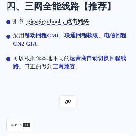
四、三网全能线路【推荐】
推荐
gigsgigscloud，点击购买
采用
移动回程CMI
、
联通回程软银
、
电信回程
CN2 GIA
。
可以根据你本地不同的
运营商自动切换回程线
路
。真正的做到
三网兼容
。
VPS
11