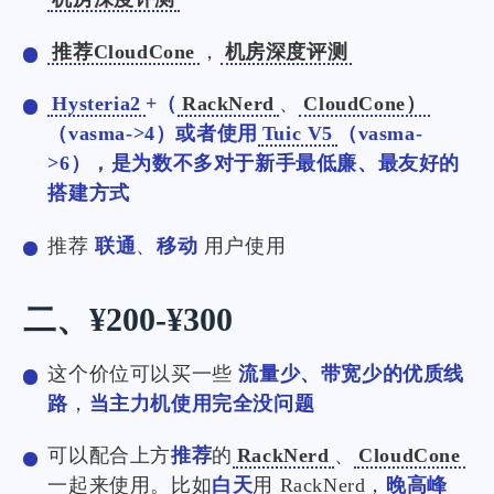
推荐CloudCone
，
机房深度评测
Hysteria2
+（
RackNerd
、
CloudCone）
（vasma->4）或者使用
Tuic V5
（vasma-
>6），是为数不多对于新手最低廉、最友好的
搭建方式
推荐
联通
、
移动
用户使用
二、¥200-¥300
这个价位可以买一些
流量少、带宽少的优质线
路
，
当主力机使用完全没问题
可以配合上方
推荐
的
RackNerd
、
CloudCone
一起来使用。比如
白天
用 RackNerd，
晚高峰