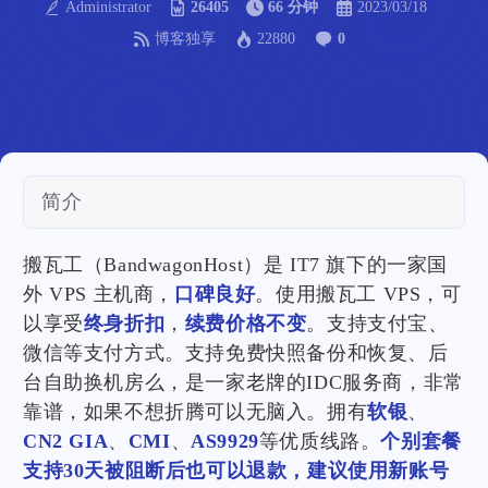
Administrator
26405
66 分钟
2023/03/18
博客独享
22880
0
简介
搬瓦工（BandwagonHost）是 IT7 旗下的一家国
外 VPS 主机商，
口碑良好
。使用搬瓦工 VPS，可
以享受
终身折扣
，
续费价格不变
。支持支付宝、
微信等支付方式。支持免费快照备份和恢复、后
台自助换机房么，是一家老牌的IDC服务商，非常
靠谱，如果不想折腾可以无脑入。拥有
软银
、
CN2 GIA
、
CMI
、
AS9929
等优质线路。
个别套餐
支持30天被阻断后也可以退款，建议使用新账号