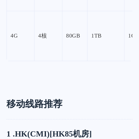
4G
4核
80GB
1TB
1Gb
移动线路推荐
1 .HK(CMI)[HK85机房]